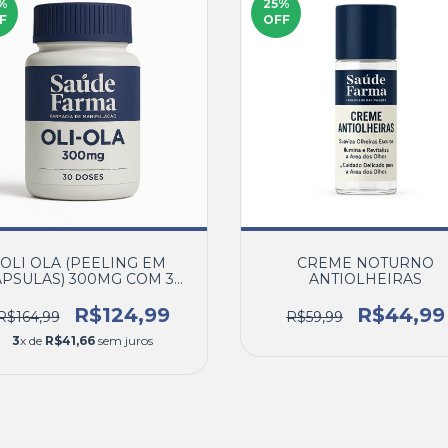
%
25
%
F
OFF
OLI OLA (PEELING EM
CREME NOTURNO
PSULAS) 300MG COM 30
ANTIOLHEIRAS
DOSES
R$124,99
R$44,99
R$164,99
R$59,99
3
x de
R$41,66
sem juros