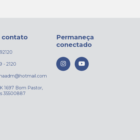
 contato
Permaneça
conectado
92120
9 - 2120
rmaadm@hotmail.com
JK 1697 Bom Pastor,
is 35500887