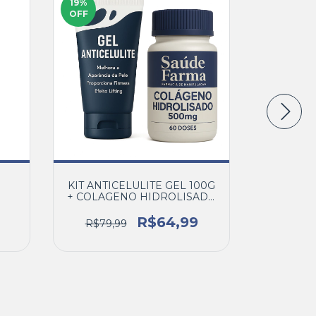
19
%
30
%
OFF
OFF
KIT ANTICELULITE GEL 100G
CREME C
+ COLAGENO HIDROLISADO
500MG 60 DOSES
R$64,99
R$79,99
R$49,