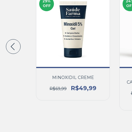
29
%
24
OFF
OF
OLISADO
MINOXIDIL CREME
A C 300MG
CA
S
R$49,99
R$69,99
9,99