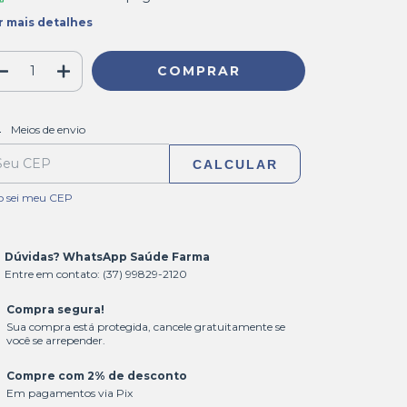
r mais detalhes
ALTERAR CEP
regas para o CEP:
Meios de envio
CALCULAR
o sei meu CEP
Dúvidas? WhatsApp Saúde Farma
Entre em contato: (37) 99829-2120
Compra segura!
Sua compra está protegida, cancele gratuitamente se
você se arrepender.
Compre com 2% de desconto
Em pagamentos via Pix