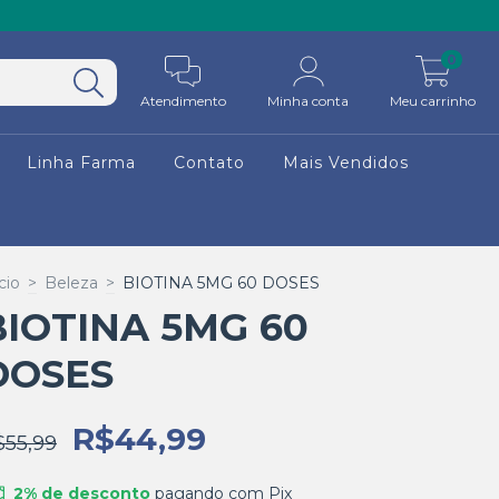
0
Atendimento
Minha conta
Meu carrinho
Linha Farma
Contato
Mais Vendidos
cio
>
Beleza
>
BIOTINA 5MG 60 DOSES
BIOTINA 5MG 60
DOSES
R$44,99
$55,99
2% de desconto
pagando com Pix