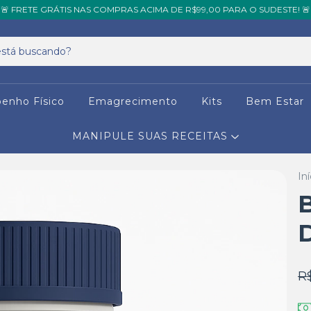
🚨 FRETE GRÁTIS NAS COMPRAS ACIMA DE R$99,00 PARA O SUDESTE! 🚨
enho Físico
Emagrecimento
Kits
Bem Estar
MANIPULE SUAS RECEITAS
Iní
R