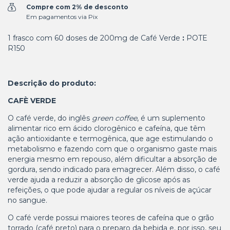
Compre com 2% de desconto
Em pagamentos via Pix
1 frasco com 60 doses de 200mg de Café Verde
:
POTE
R150
Descrição do produto:
CAFÈ VERDE
O café verde, do inglês
green coffee
, é um suplemento
alimentar rico em ácido clorogênico e cafeína, que têm
ação antioxidante e termogênica, que age estimulando o
metabolismo e fazendo com que o organismo gaste mais
energia mesmo em repouso, além dificultar a absorção de
gordura, sendo indicado para emagrecer. Além disso, o café
verde ajuda a reduzir a absorção de glicose após as
refeições, o que pode ajudar a regular os níveis de açúcar
no sangue.
O café verde possui maiores teores de cafeína que o grão
torrado (café preto) para o preparo da bebida e, por isso, seu