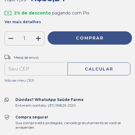
2% de desconto
pagando com Pix
Ver mais detalhes
ALTERAR CEP
Entregas para o CEP:
Meios de envio
CALCULAR
Não sei meu CEP
Dúvidas? WhatsApp Saúde Farma
Entre em contato: (37) 99829-2120
Compra segura!
Sua compra está protegida, cancele gratuitamente se você se
arrepender.