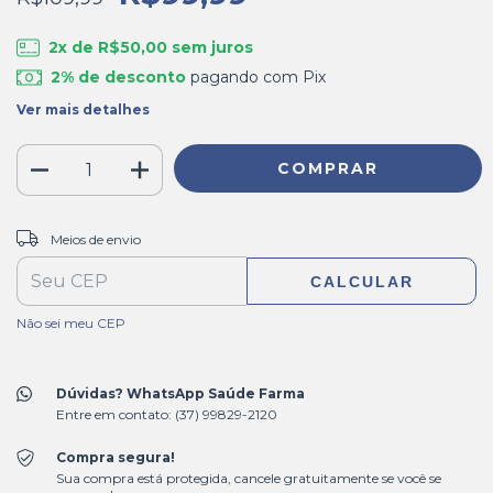
2
x de
R$50,00
sem juros
2% de desconto
pagando com Pix
Ver mais detalhes
ALTERAR CEP
Entregas para o CEP:
Meios de envio
CALCULAR
Não sei meu CEP
Dúvidas? WhatsApp Saúde Farma
Entre em contato: (37) 99829-2120
Compra segura!
Sua compra está protegida, cancele gratuitamente se você se