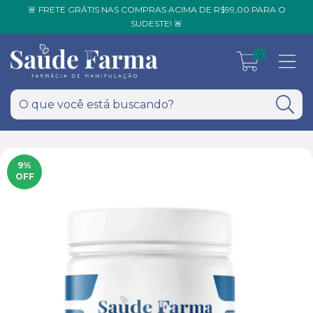
🚨 FRETE GRÁTIS NAS COMPRAS ACIMA DE R$99,00 PARA O
SUDESTE! 🚨
0
9
%
OFF