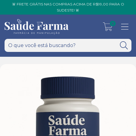
🚨 FRETE GRÁTIS NAS COMPRAS ACIMA DE R$99,00 PARA O
SUDESTE! 🚨
0