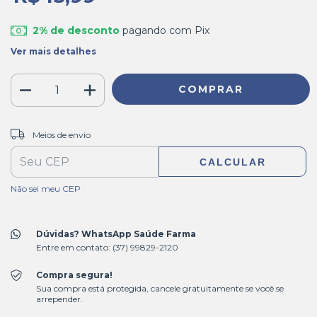
2% de desconto
pagando com Pix
Ver mais detalhes
ALTERAR CEP
Entregas para o CEP:
Meios de envio
CALCULAR
Não sei meu CEP
Dúvidas? WhatsApp Saúde Farma
Entre em contato: (37) 99829-2120
Compra segura!
Sua compra está protegida, cancele gratuitamente se você se
arrepender.