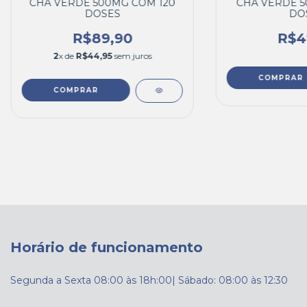
CHÁ VERDE 500MG COM 120
CHÁ VERDE 5
DOSES
DO
R$89,90
R$4
2
x de
R$44,95
sem juros
Horário de funcionamento
Segunda a Sexta 08:00 às 18h:00| Sábado: 08:00 às 12:30